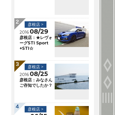
彦根店 >
08/29
2016
彦根店：★レヴォ
ーグSTI Sport
+STI☆
彦根店 >
08/25
2016
彦根店：みなさん
ご存知でしたか？
彦根店 >