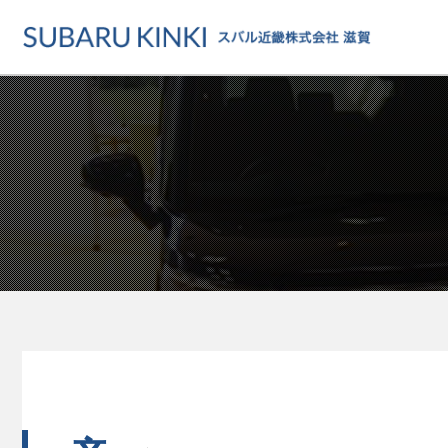
店舗情報
カーラインアップ
メンテナンス・サー
店舗
カーラインアップ一覧
メンテナンス・サービストッ
地域でさがす
乗用車
車検・定期点検をする
地図でさがす
軽自動車
カーケアをする
試乗車でさがす
福祉車両
各種サポート
U-Carでさがす