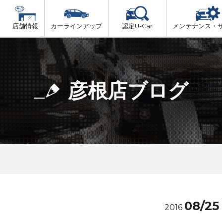
店舗情報
カーラインアップ
認定U-Car
メンテナンス・
ビス
一覧
車検（法定24か月点検）
大津市内
プ
法定 12ヶ月 点検
彦根店ブログ
湖東地域
6ヶ月ごとの セーフティ チェック
東近江地域
車検 3ヶ月前 無料診断
南部地域
甲賀地域
08/25
2016