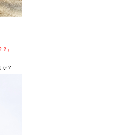
？？』
うか？