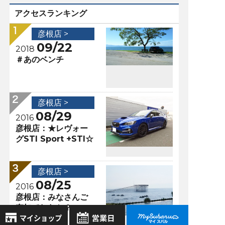
アクセスランキング
彦根店 >
09/22
2018
＃あのベンチ
彦根店 >
08/29
2016
彦根店：★レヴォー
グSTI Sport +STI☆
彦根店 >
08/25
2016
彦根店：みなさんご
存知でしたか？