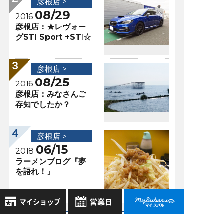
彦根店 >
08/29
2016
彦根店：★レヴォー
グSTI Sport +STI☆
彦根店 >
08/25
2016
彦根店：みなさんご
存知でしたか？
彦根店 >
06/15
2018
ラーメンブログ『夢
を語れ！』