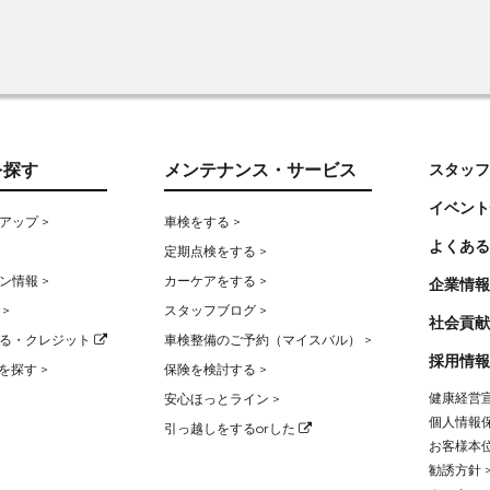
を探す
メンテナンス・サービス
スタッフ
イベント
アップ >
車検をする >
よくある
定期点検をする >
ン情報 >
カーケアをする >
企業情報
>
スタッフブログ >
社会貢献
る・クレジット
車検整備のご予約（マイスバル） >
採用情報
を探す >
保険を検討する >
健康経営宣
安心ほっとライン >
個人情報保
引っ越しをするorした
お客様本位
勧誘方針 