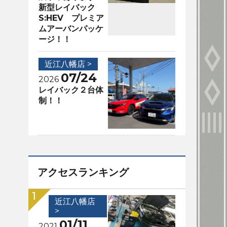
新型レイバック
S:HEV プレミア
ムアーバンパッケ
ージ！！
近江八幡店 >
07/24
2026
レイバック２台体
制！！
アクセスランキング
近江八幡店
>
01/11
2021