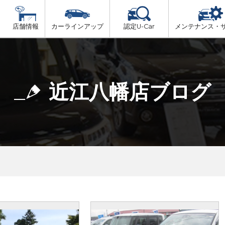
店舗情報
カーラインアップ
認定U-Car
メンテナンス・
ビス
一覧
車検（法定24か月点検）
大津市内
プ
法定 12ヶ月 点検
近江八幡店ブログ
湖東地域
6ヶ月ごとの セーフティ チェック
東近江地域
車検 3ヶ月前 無料診断
南部地域
甲賀地域