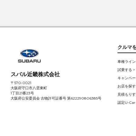
クルマ
車種ライン
試乗する >
スバル近畿株式会社
キャンペー
〒570-0021
お店を探す 
大阪府守口市八雲東町
1丁目21番23号
見積もりす
大阪府公安委員会 古物許可証番号 第622290806385号
認定U-Car