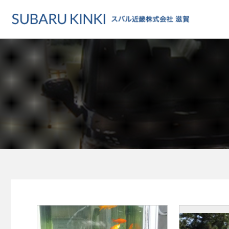
店舗情報
カーラインアップ
メンテナンス・サー
店舗
カーラインアップ一覧
メンテナンス・サービストッ
地域でさがす
乗用車
車検・定期点検をする
地図でさがす
軽自動車
カーケアをする
試乗車でさがす
福祉車両
各種サポート
U-Carでさがす