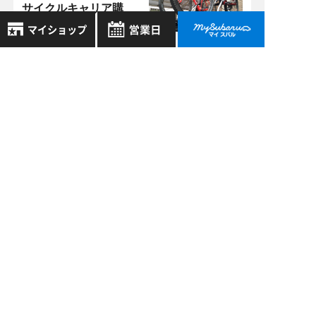
サイクルキャリア購
入しました！
8月
2026年
近江八幡店 >
お気に入り店舗
03/16
日
月
火
水
木
金
土
2019
登録された店舗はありません。
1
河津桜
お近くの店舗を検索して、
2
3
4
5
6
7
8
☆マークで登録してください。
9
10
11
12
13
14
15
16
17
18
19
20
21
22
地域でさがす
23
24
25
26
27
28
29
過去の記事
30
31
地図でさがす
2026年8月
全店舗共通定休日
毎週水曜・その他定休日
試乗車でさがす
2026年7月
営業時間：
こちら
よりご覧ください
2026年6月
定休日一覧を見る
中古車でさがす
2026年5月