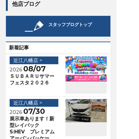
他店ブログ
スタッフブログトップ
新着記事
近江八幡店 >
08/07
2026
ＳＵＢＡＲＵサマー
フェスタ２０２６
近江八幡店 >
07/30
2026
展示車あります！新
型レイバック
S:HEV プレミアム
アーバンパッケー